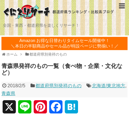
全国・東西・都道府県を楽しくリサーチ！
Amazon お得な日替わりタイムセール開催中！
＼本日の半額商品やセール品が特設ページに勢揃い！／
ホーム
都道府県別発祥のもの
青森県発祥のもの一覧（食べ物・企業・文化な
ど）
2018/2/5
都道府県別発祥のもの
北海道/東北地方
,
青森県
X
L
P
F
H
i
i
a
a