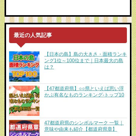
最近の人気記事
【日本の島】島の大きさ・面積ランキ
ング1位～100位まで｜日本最大の島
は？
【47都道府県】○○県といえば思い浮
かぶ有名なものランキング-トップ10
47都道府県のシンボルマーク 一覧｜
意味や由来も紹介【都道府県章】