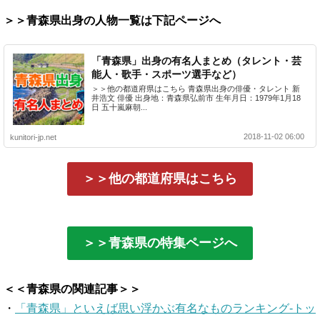
＞＞青森県出身の人物一覧は下記ページへ
「青森県」出身の有名人まとめ（タレント・芸
能人・歌手・スポーツ選手など）
＞＞他の都道府県はこちら 青森県出身の俳優・タレント 新
井浩文 俳優 出身地：青森県弘前市 生年月日：1979年1月18
日 五十嵐麻朝...
2018-11-02 06:00
kunitori-jp.net
＞＞他の都道府県はこちら
＞＞青森県の特集ページへ
＜＜青森県の関連記事＞＞
・
「青森県」といえば思い浮かぶ有名なものランキング-トッ