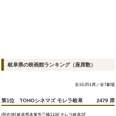
岐阜県の映画館ランキング（座席数）
全10,051席／全7劇場
第1位 TOHOシネマズ モレラ岐阜
2479 席
[所在地] 岐阜県本巣市三橋1100 モレラ岐阜2F