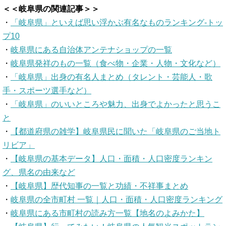
＜＜岐阜県の関連記事＞＞
・
「岐阜県」といえば思い浮かぶ有名なものランキング-トッ
プ10
・
岐阜県にある自治体アンテナショップの一覧
・
岐阜県発祥のもの一覧（食べ物・企業・人物・文化など）
・
「岐阜県」出身の有名人まとめ（タレント・芸能人・歌
手・スポーツ選手など）
・
「岐阜県」のいいところや魅力、出身でよかったと思うこ
と
・
【都道府県の雑学】岐阜県民に聞いた「岐阜県のご当地ト
リビア」
・
【岐阜県の基本データ】人口・面積・人口密度ランキン
グ、県名の由来など
・
【岐阜県】歴代知事の一覧と功績・不祥事まとめ
・
岐阜県の全市町村 一覧｜人口・面積・人口密度ランキング
・
岐阜県にある市町村の読み方一覧【地名のよみかた】