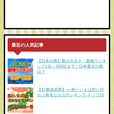
最近の人気記事
【日本の島】島の大きさ・面積ランキ
ング1位～100位まで｜日本最大の島
は？
【47都道府県】○○県といえば思い浮
かぶ有名なものランキング-トップ10