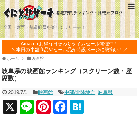
全国・東西・都道府県を楽しくリサーチ！
Amazon お得な日替わりタイムセール開催中！
＼本日の半額商品やセール品が特設ページに勢揃い！／
ホーム
映画館
岐阜県の映画館ランキング（スクリーン数・座
席数）
2019/7/1
映画館
中部/北陸地方
,
岐阜県
X
L
P
F
H
i
i
a
a
n
n
c
t