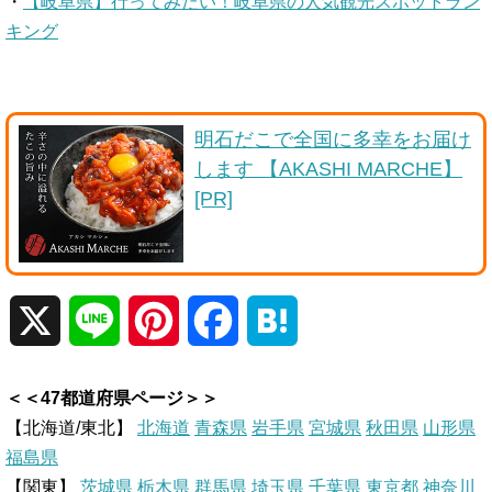
・
【岐阜県】行ってみたい！岐阜県の人気観光スポットラン
キング
明石だこで全国に多幸をお届け
します 【AKASHI MARCHE】
[PR]
X
L
P
F
H
i
i
a
a
＜＜47都道府県ページ＞＞
n
n
c
t
【北海道/東北】
北海道
青森県
岩手県
宮城県
秋田県
山形県
福島県
e
t
e
e
【関東】
茨城県
栃木県
群馬県
埼玉県
千葉県
東京都
神奈川