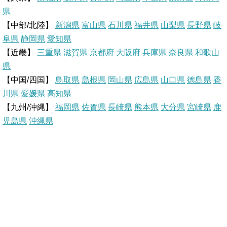
県
e
b
n
【中部/北陸】
新潟県
富山県
石川県
福井県
山梨県
長野県
岐
r
o
a
阜県
静岡県
愛知県
【近畿】
三重県
滋賀県
京都府
大阪府
兵庫県
奈良県
和歌山
e
o
県
【中国/四国】
鳥取県
島根県
岡山県
広島県
山口県
徳島県
香
s
k
川県
愛媛県
高知県
【九州/沖縄】
福岡県
佐賀県
t
長崎県
熊本県
大分県
宮崎県
鹿
児島県
沖縄県