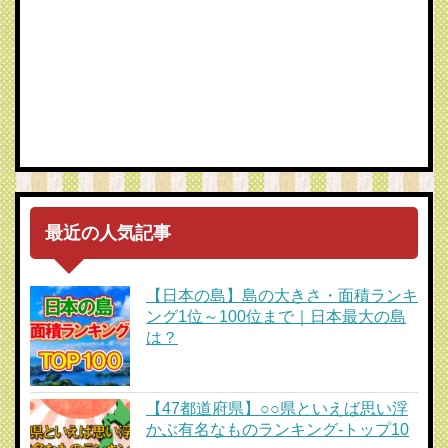
最近の人気記事
【日本の島】島の大きさ・面積ランキ
ング1位～100位まで｜日本最大の島
は？
【47都道府県】○○県といえば思い浮
かぶ有名なものランキング-トップ10