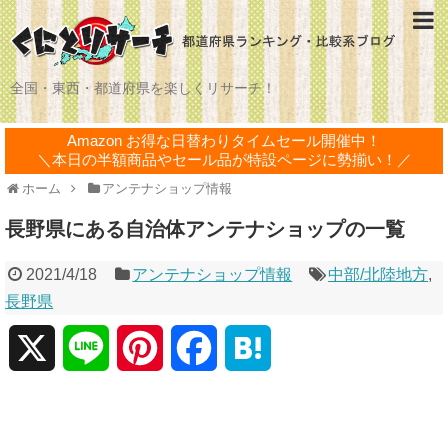
全国・東西・都道府県を楽しくリサーチ！
Amazon お得な日替わりタイムセール開催中！
＼本日の半額商品やセール品が特設ページに勢揃い！／
ホーム
アンテナショップ情報
長野県にある自治体アンテナショップの一覧
2021/4/18
アンテナショップ情報
中部/北陸地方
,
長野県
X
L
P
F
H
i
i
a
a
n
n
c
t