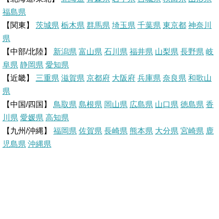
福島県
e
t
e
e
【関東】
茨城県
栃木県
群馬県
埼玉県
千葉県
東京都
神奈川
県
e
b
n
【中部/北陸】
新潟県
富山県
石川県
福井県
山梨県
長野県
岐
r
o
a
阜県
静岡県
愛知県
【近畿】
三重県
滋賀県
京都府
大阪府
兵庫県
奈良県
和歌山
e
o
県
【中国/四国】
鳥取県
島根県
岡山県
広島県
山口県
徳島県
香
s
k
川県
愛媛県
高知県
【九州/沖縄】
福岡県
佐賀県
t
長崎県
熊本県
大分県
宮崎県
鹿
児島県
沖縄県