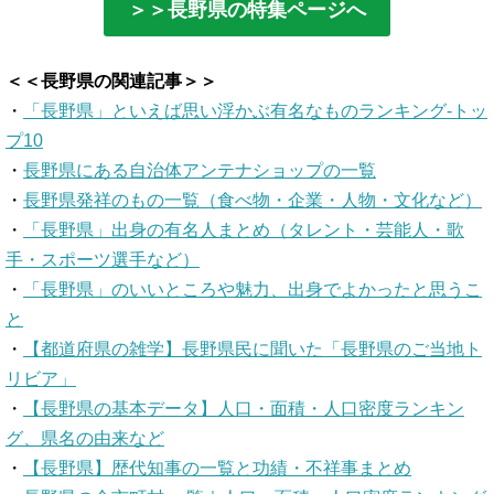
＞＞長野県の特集ページへ
＜＜長野県の関連記事＞＞
・
「長野県」といえば思い浮かぶ有名なものランキング-トッ
プ10
・
長野県にある自治体アンテナショップの一覧
・
長野県発祥のもの一覧（食べ物・企業・人物・文化など）
・
「長野県」出身の有名人まとめ（タレント・芸能人・歌
手・スポーツ選手など）
・
「長野県」のいいところや魅力、出身でよかったと思うこ
と
・
【都道府県の雑学】長野県民に聞いた「長野県のご当地ト
リビア」
・
【長野県の基本データ】人口・面積・人口密度ランキン
グ、県名の由来など
・
【長野県】歴代知事の一覧と功績・不祥事まとめ