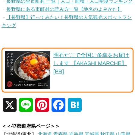
・
長野県の全市町村 一覧｜人口・面積・人口密度ランキング
・
長野県にある市町村の読み方一覧【地名のよみかた】
・
【長野県】行ってみたい！長野県の人気観光スポットラン
キング
明石だこで全国に多幸をお届け
します 【AKASHI MARCHE】
[PR]
X
L
P
F
H
i
i
a
a
＜＜47都道府県ページ＞＞
n
n
c
t
【北海道/東北】
北海道
青森県
岩手県
宮城県
秋田県
山形県