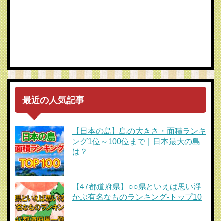
最近の人気記事
【日本の島】島の大きさ・面積ランキ
ング1位～100位まで｜日本最大の島
は？
【47都道府県】○○県といえば思い浮
かぶ有名なものランキング-トップ10