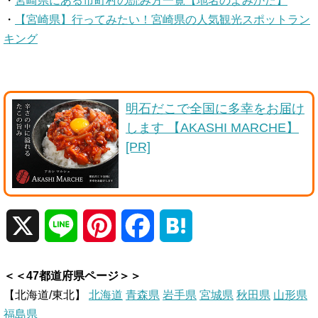
・
宮崎県にある市町村の読み方一覧【地名のよみかた】
・
【宮崎県】行ってみたい！宮崎県の人気観光スポットラン
キング
明石だこで全国に多幸をお届け
します 【AKASHI MARCHE】
[PR]
X
L
P
F
H
i
i
a
a
＜＜47都道府県ページ＞＞
n
n
c
t
【北海道/東北】
北海道
青森県
岩手県
宮城県
秋田県
山形県
福島県