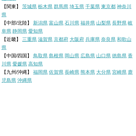
e
t
e
e
【関東】
茨城県
栃木県
群馬県
埼玉県
千葉県
東京都
神奈川
県
e
b
n
【中部/北陸】
新潟県
富山県
石川県
福井県
山梨県
長野県
岐
r
o
a
阜県
静岡県
愛知県
【近畿】
三重県
滋賀県
京都府
大阪府
兵庫県
奈良県
和歌山
e
o
県
【中国/四国】
鳥取県
島根県
岡山県
広島県
山口県
徳島県
香
s
k
川県
愛媛県
高知県
【九州/沖縄】
福岡県
佐賀県
t
長崎県
熊本県
大分県
宮崎県
鹿
児島県
沖縄県