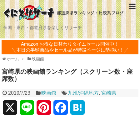
全国・東西・都道府県を楽しくリサーチ！
Amazon お得な日替わりタイムセール開催中！
＼本日の半額商品やセール品が特設ページに勢揃い！／
ホーム
映画館
宮崎県の映画館ランキング（スクリーン数・座
席数）
2019/7/23
映画館
九州/沖縄地方
,
宮崎県
X
L
P
F
H
i
i
a
a
n
n
c
t