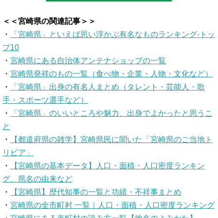
＜＜宮崎県の関連記事＞＞
・
「宮崎県」といえば思い浮かぶ有名なものランキング-トッ
プ10
・
宮崎県にある自治体アンテナショップの一覧
・
宮崎県発祥のもの一覧（食べ物・企業・人物・文化など）
・
「宮崎県」出身の有名人まとめ（タレント・芸能人・歌
手・スポーツ選手など）
・
「宮崎県」のいいところや魅力、出身でよかったと思うこ
と
・
【都道府県の雑学】宮崎県民に聞いた「宮崎県のご当地ト
リビア」
・
【宮崎県の基本データ】人口・面積・人口密度ランキン
グ、県名の由来など
・
【宮崎県】歴代知事の一覧と功績・不祥事まとめ
・
宮崎県の全市町村 一覧｜人口・面積・人口密度ランキング