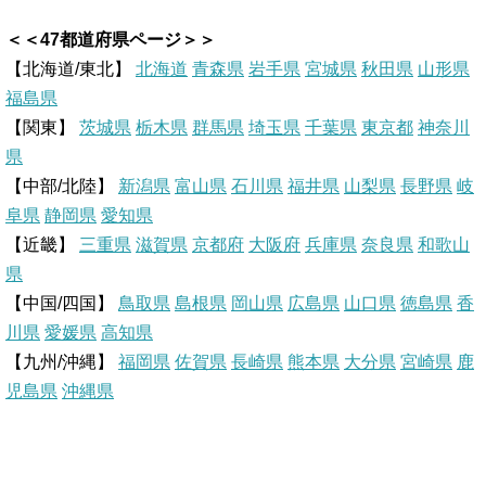
i
i
a
a
＜＜47都道府県ページ＞＞
n
n
c
t
【北海道/東北】
北海道
青森県
岩手県
宮城県
秋田県
山形県
福島県
e
t
e
e
【関東】
茨城県
栃木県
群馬県
埼玉県
千葉県
東京都
神奈川
県
e
b
n
【中部/北陸】
新潟県
富山県
石川県
福井県
山梨県
長野県
岐
r
o
a
阜県
静岡県
愛知県
【近畿】
三重県
滋賀県
京都府
大阪府
兵庫県
奈良県
和歌山
e
o
県
【中国/四国】
鳥取県
島根県
岡山県
広島県
山口県
徳島県
香
s
k
川県
愛媛県
高知県
【九州/沖縄】
福岡県
佐賀県
t
長崎県
熊本県
大分県
宮崎県
鹿
児島県
沖縄県