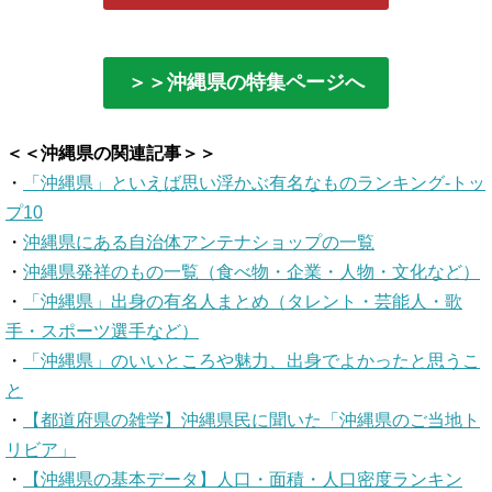
＞＞沖縄県の特集ページへ
＜＜沖縄県の関連記事＞＞
・
「沖縄県」といえば思い浮かぶ有名なものランキング-トッ
プ10
・
沖縄県にある自治体アンテナショップの一覧
・
沖縄県発祥のもの一覧（食べ物・企業・人物・文化など）
・
「沖縄県」出身の有名人まとめ（タレント・芸能人・歌
手・スポーツ選手など）
・
「沖縄県」のいいところや魅力、出身でよかったと思うこ
と
・
【都道府県の雑学】沖縄県民に聞いた「沖縄県のご当地ト
リビア」
・
【沖縄県の基本データ】人口・面積・人口密度ランキン