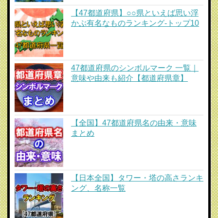
【47都道府県】○○県といえば思い浮
かぶ有名なものランキング-トップ10
47都道府県のシンボルマーク 一覧｜
意味や由来も紹介【都道府県章】
【全国】47都道府県名の由来・意味
まとめ
【日本全国】タワー・塔の高さランキ
ング、名称一覧