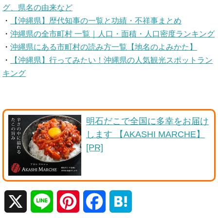
グ、県名の由来など
・
【沖縄県】歴代知事の一覧と功績・不祥事まとめ
・
沖縄県の全市町村 一覧｜人口・面積・人口密度ランキング
・
沖縄県にある市町村の読み方一覧【地名のよみかた】
・
【沖縄県】行ってみたい！沖縄県の人気観光スポットラン
キング
明石だこで全国に多幸をお届け
します 【AKASHI MARCHE】
[PR]
X
L
P
F
H