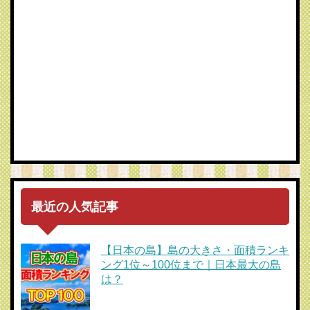
最近の人気記事
【日本の島】島の大きさ・面積ランキ
ング1位～100位まで｜日本最大の島
は？