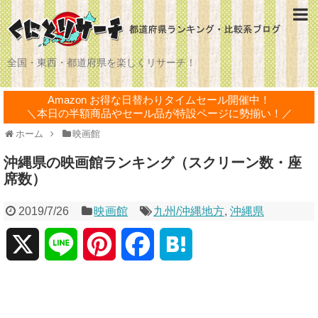
全国・東西・都道府県を楽しくリサーチ！
Amazon お得な日替わりタイムセール開催中！
＼本日の半額商品やセール品が特設ページに勢揃い！／
ホーム
映画館
沖縄県の映画館ランキング（スクリーン数・座
席数）
2019/7/26
映画館
九州/沖縄地方
,
沖縄県
X
L
P
F
H
i
i
a
a
n
n
c
t